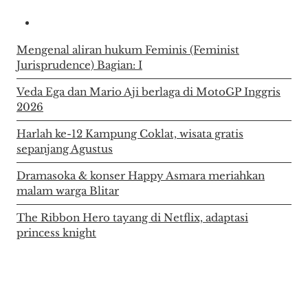
Mengenal aliran hukum Feminis (Feminist
Jurisprudence) Bagian: I
Veda Ega dan Mario Aji berlaga di MotoGP Inggris
2026
Harlah ke-12 Kampung Coklat, wisata gratis
sepanjang Agustus
Dramasoka & konser Happy Asmara meriahkan
malam warga Blitar
The Ribbon Hero tayang di Netflix, adaptasi
princess knight