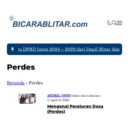
uh Anggota DPRD Jatim 2024 – 2029 dari Dapil Blitar dan Tulu
Perdes
Beranda
»
Perdes
ARTIKEL
|
OPINI
•
Editor Alex Cahyono
•
April 13, 2026
Mengenal Peraturan Desa
(Perdes)