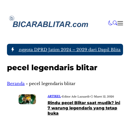
a tujuh Anggota DPRD Jatim 2024 – 2029 dari Dapil Blitar dan
pecel legendaris blitar
Beranda
»
pecel legendaris blitar
ARTIKEL
•
Editor Ade Lazuardi
•
Maret 12, 2026
Rindu pecel Blitar saat mudik? ini
7 warung legendaris yang tetap
buka