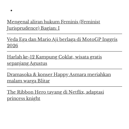
Mengenal aliran hukum Feminis (Feminist
Jurisprudence) Bagian: I
Veda Ega dan Mario Aji berlaga di MotoGP Inggris
2026
Harlah ke-12 Kampung Coklat, wisata gratis
sepanjang Agustus
Dramasoka & konser Happy Asmara meriahkan
malam warga Blitar
The Ribbon Hero tayang di Netflix, adaptasi
princess knight