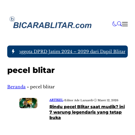
 tujuh Anggota DPRD Jatim 2024 – 2029 dari Dapil Blitar dan 
pecel blitar
Beranda
»
pecel blitar
ARTIKEL
•
Editor Ade Lazuardi
•
Maret 12, 2026
Rindu pecel Blitar saat mudik? ini
7 warung legendaris yang tetap
buka