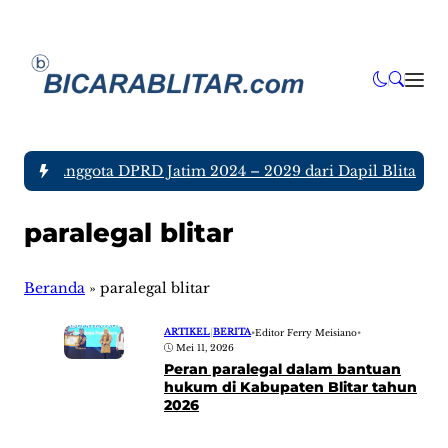
a tujuh Anggota DPRD Jatim 2024 – 2029 dari Dapil Blitar dan
paralegal blitar
Beranda
»
paralegal blitar
ARTIKEL
|
BERITA
•
Editor Ferry Meisiano
•
Mei 11, 2026
Peran paralegal dalam bantuan
hukum di Kabupaten Blitar tahun
2026