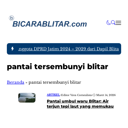
a tujuh Anggota DPRD Jatim 2024 – 2029 dari Dapil Blitar dan
pantai tersembunyi blitar
Beranda
»
pantai tersembunyi blitar
ARTIKEL
•
Editor Vava Cornealista
•
Maret 14, 2026
Pantai umbul waru Blitar: Air
terjun tepi laut yang memukau