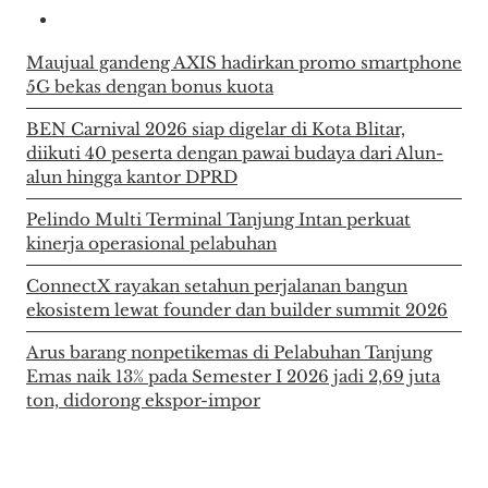
Maujual gandeng AXIS hadirkan promo smartphone
5G bekas dengan bonus kuota
BEN Carnival 2026 siap digelar di Kota Blitar,
diikuti 40 peserta dengan pawai budaya dari Alun-
alun hingga kantor DPRD
Pelindo Multi Terminal Tanjung Intan perkuat
kinerja operasional pelabuhan
ConnectX rayakan setahun perjalanan bangun
ekosistem lewat founder dan builder summit 2026
Arus barang nonpetikemas di Pelabuhan Tanjung
Emas naik 13% pada Semester I 2026 jadi 2,69 juta
ton, didorong ekspor-impor