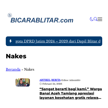
ujuh Anggota DPRD Jatim 2024 – 2029 dari Dapil Blitar dan T
Nakes
Beranda
»
Nakes
ARTIKEL
|
BERITA
•
Editor Adminblt
•
Februari 24, 2026
“Sangat berarti bagi kami,” Warga
Banai Aceh Tamiang apresiasi
layanan kesehatan gratis relawan
PCNU Kabupaten Blitar