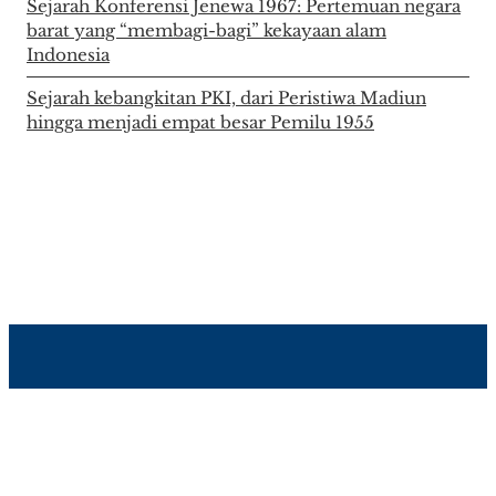
Sejarah Konferensi Jenewa 1967: Pertemuan negara
barat yang “membagi-bagi” kekayaan alam
Indonesia
Sejarah kebangkitan PKI, dari Peristiwa Madiun
hingga menjadi empat besar Pemilu 1955
About Author
Disclaimer
Info Iklan
Kontak Kami