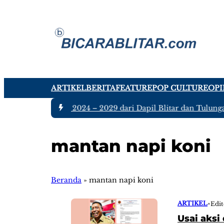
ARTIKEL
BERITA
FEATURE
POP CULTURE
OPI
ggota DPRD Jatim 2024 – 2029 dari Dapil Blitar dan Tulungag
mantan napi koni
Beranda
»
mantan napi koni
ARTIKEL
•
Edit
Usai aksi