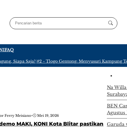
NI
FAQ
ung, Siapa Saja?
|
#2 -
Tlogo Gentong: Menyusuri Kampung Terpe
Na Willa
Surabay
BEN Carn
Agustus 
or Ferry Meisiano
•
Mei 19, 2026
 demo MAKI, KONI Kota Blitar pastikan
Garuda w