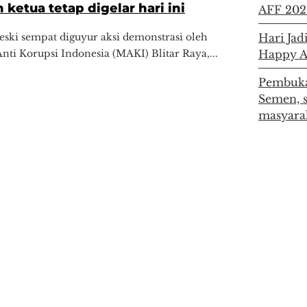
 ketua tetap digelar hari ini
AFF 202
ski sempat diguyur aksi demonstrasi oleh
Hari Jad
nti Korupsi Indonesia (MAKI) Blitar Raya,...
Happy 
Pembuka
Semen, 
masyara