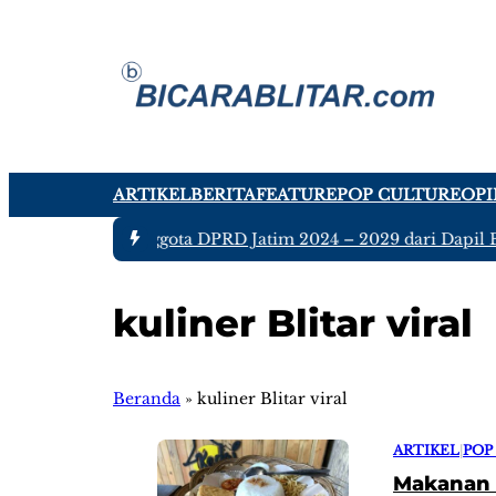
ARTIKEL
BERITA
FEATURE
POP CULTURE
OPI
#1 -
Ada tujuh Anggota DPRD Jatim 2024 – 2029 dari Dapil Bli
kuliner Blitar viral
Beranda
»
kuliner Blitar viral
ARTIKEL
|
POP
Makanan l