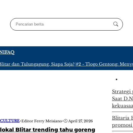
NI
FAQ
tar dan Tulungagung, Siapa Saja?
|
#2 -
Tlogo Gentong: Menyusu
Strategi
Saat D.N
kekuasa
Blitaria
 CULTURE
•
Editor Ferry Meisiano
•
April 27, 2026
promosi
okal Blitar trending tahu goreng