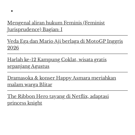
Mengenal aliran hukum Feminis (Feminist
Jurisprudence) Bagian: I
Veda Ega dan Mario Aji berlaga di MotoGP Inggris
2026
Harlah ke-12 Kampung Coklat, wisata gratis
sepanjang Agustus
Dramasoka & konser Happy Asmara meriahkan
malam warga Blitar
The Ribbon Hero tayang di Netflix, adaptasi
princess knight