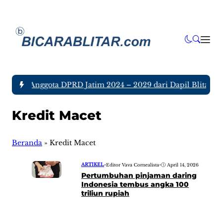
a tujuh Anggota DPRD Jatim 2024 – 2029 dari Dapil Blitar da
Kredit Macet
Beranda
»
Kredit Macet
ARTIKEL
•
Editor Vava Cornealista
•
April 14, 2026
Pertumbuhan pinjaman daring
Indonesia tembus angka 100
triliun rupiah