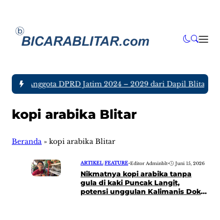
a tujuh Anggota DPRD Jatim 2024 – 2029 dari Dapil Blitar dan
kopi arabika Blitar
Beranda
»
kopi arabika Blitar
ARTIKEL
|
FEATURE
•
Editor Adminblt
•
Juni 15, 2026
Nikmatnya kopi arabika tanpa
gula di kaki Puncak Langit,
potensi unggulan Kalimanis Doko
Blitar