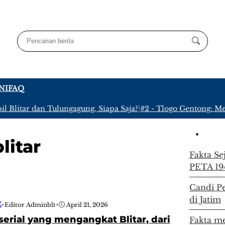
NI
FAQ
Blitar dan Tulungagung, Siapa Saja?
|
#2 -
Tlogo Gentong: Meny
litar
Fakta Se
PETA 19
Candi Pe
di Jatim
E
•
Editor Adminblt
•
April 21, 2026
serial yang mengangkat Blitar, dari
Fakta m