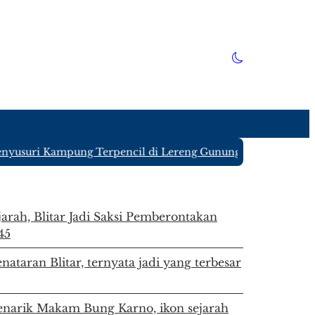
usuri Kampung Terpencil di Lereng Gunung Kawi Blitar yang
jarah, Blitar Jadi Saksi Pemberontakan
45
nataran Blitar, ternyata jadi yang terbesar
enarik Makam Bung Karno, ikon sejarah