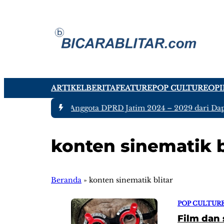
ARTIKEL
BERITA
FEATURE
POP CULTURE
OPI
#1 -
Ada tujuh Anggota DPRD Jatim 2024 – 2029 dari Dapil 
konten sinematik b
Beranda
»
konten sinematik blitar
POP CULTUR
Film dan 