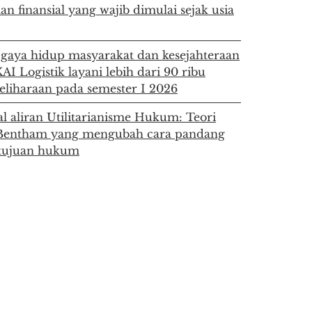
aan finansial yang wajib dimulai sejak usia
gaya hidup masyarakat dan kesejahteraan
AI Logistik layani lebih dari 90 ribu
liharaan pada semester I 2026
 aliran Utilitarianisme Hukum: Teori
Bentham yang mengubah cara pandang
 tujuan hukum