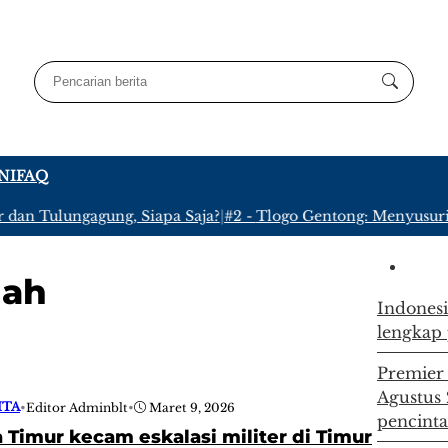
NI
FAQ
dan Tulungagung, Siapa Saja?
|
#2 -
Tlogo Gentong: Menyusuri K
gah
Indonesi
lengkap 
Premier
Agustus
ITA
•
Editor Adminblt
•
Maret 9, 2026
pencinta
 Timur kecam eskalasi militer di Timur