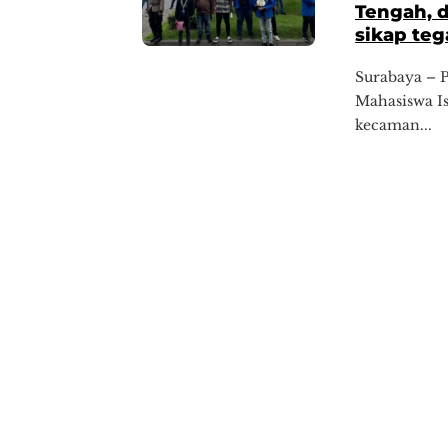
Tengah, 
sikap teg
Surabaya – 
Mahasiswa I
kecaman...