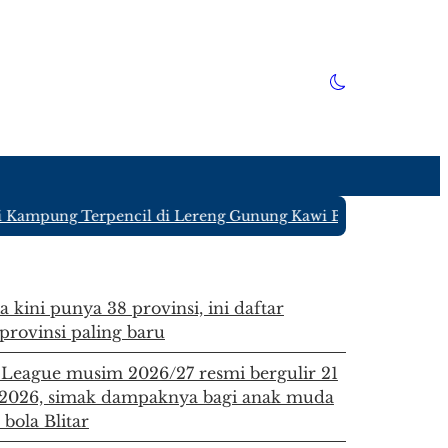
ampung Terpencil di Lereng Gunung Kawi Blitar yang Hanya 
a kini punya 38 provinsi, ini daftar
provinsi paling baru
 League musim 2026/27 resmi bergulir 21
 2026, simak dampaknya bagi anak muda
 bola Blitar