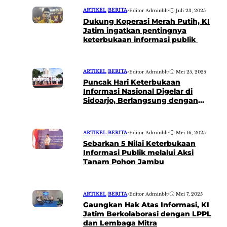
ARTIKEL
|
BERITA
•
Editor Adminblt
•
Juli 23, 2025
Dukung Koperasi Merah Putih, KI
Jatim ingatkan pentingnya
keterbukaan informasi publik
ARTIKEL
|
BERITA
•
Editor Adminblt
•
Mei 25, 2025
Puncak Hari Keterbukaan
Informasi Nasional Digelar di
Sidoarjo, Berlangsung dengan
Meriah
ARTIKEL
|
BERITA
•
Editor Adminblt
•
Mei 16, 2025
Sebarkan 5 Nilai Keterbukaan
Informasi Publik melalui Aksi
Tanam Pohon Jambu
ARTIKEL
|
BERITA
•
Editor Adminblt
•
Mei 7, 2025
Gaungkan Hak Atas Informasi, KI
Jatim Berkolaborasi dengan LPPL
dan Lembaga Mitra