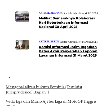
ARTIKEL
|
BERITA
•
Editor Adminblt
•
April 30, 2025
Melihat Semaraknya Kolaborasi
Hari Keterbukaan Informasi
Nasional 30 April 2025
ARTIKEL
|
BERITA
•
Editor Adminblt
•
Maret 11, 2025
Komisi Informasi Jatim Ingatkan
Batas Akhir Penyerahan Laporan
Layanan Informasi 31 Maret 2025
Mengenal aliran hukum Feminis (Feminist
Jurisprudence) Bagian: I
Veda Ega dan Mario Aji berlaga di MotoGP Inggris