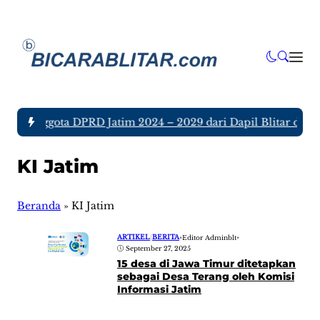
ujuh Anggota DPRD Jatim 2024 – 2029 dari Dapil Blitar dan T
KI Jatim
Beranda
»
KI Jatim
ARTIKEL
|
BERITA
•
Editor Adminblt
•
September 27, 2025
15 desa di Jawa Timur ditetapkan
sebagai Desa Terang oleh Komisi
Informasi Jatim