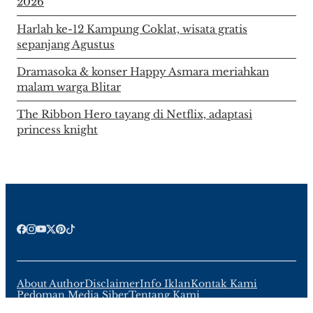
2026
Harlah ke-12 Kampung Coklat, wisata gratis
sepanjang Agustus
Dramasoka & konser Happy Asmara meriahkan
malam warga Blitar
The Ribbon Hero tayang di Netflix, adaptasi
princess knight
About Author
Disclaimer
Info Iklan
Kontak Kami
Pedoman Media Siber
Tentang Kami
Ⓒ PT. Insan Muda Berkarya Sejahtera