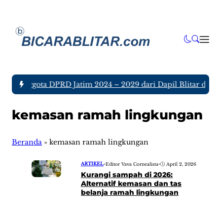
ujuh Anggota DPRD Jatim 2024 – 2029 dari Dapil Blitar dan T
kemasan ramah lingkungan
Beranda
»
kemasan ramah lingkungan
ARTIKEL
•
Editor Vava Cornealista
•
April 2, 2026
Kurangi sampah di 2026:
Alternatif kemasan dan tas
belanja ramah lingkungan