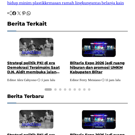
hidup minim plastik
kemasan ramah lingkungan
tas belanja kain
Facebook
Twitter
Pinterest
WhatsApp
Berita Terkait
Artikel
Opini
Artikel
Berita
P
Strategi politik PKI di era
Blitaria Expo 2026 jadi ruang
P
Demokrasi Terpimpin: Saat
hiburan dan promosi UMKM
P
D.N. Aidit membuka jalan
Kabupaten Blitar
menuju pusat kekuasaan
E
Editor Alex Cahyono
•
5 jam lalu
Editor Ferry Meisiano
•
15 jam lalu
Berita Terbaru
Artikel
Opini
Artikel
Berita
P
Strategi politik PKI di era
Blitaria Expo 2026 jadi ruang