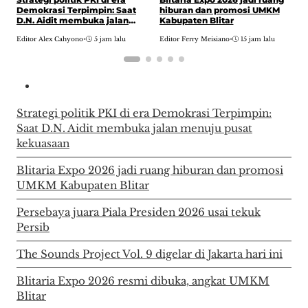
P
Demokrasi Terpimpin: Saat
hiburan dan promosi UMKM
P
D.N. Aidit membuka jalan
Kabupaten Blitar
menuju pusat kekuasaan
E
Editor Alex Cahyono
•
5 jam lalu
Editor Ferry Meisiano
•
15 jam lalu
Strategi politik PKI di era Demokrasi Terpimpin:
Saat D.N. Aidit membuka jalan menuju pusat
kekuasaan
Blitaria Expo 2026 jadi ruang hiburan dan promosi
UMKM Kabupaten Blitar
Persebaya juara Piala Presiden 2026 usai tekuk
Persib
The Sounds Project Vol. 9 digelar di Jakarta hari ini
Blitaria Expo 2026 resmi dibuka, angkat UMKM
Blitar