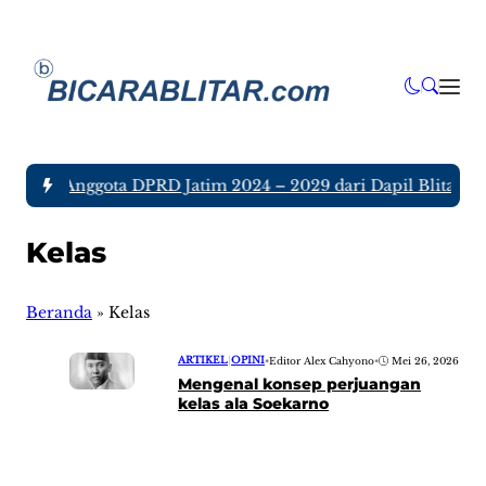
a tujuh Anggota DPRD Jatim 2024 – 2029 dari Dapil Blitar da
Kelas
Beranda
»
Kelas
ARTIKEL
|
OPINI
•
Editor Alex Cahyono
•
Mei 26, 2026
Mengenal konsep perjuangan
kelas ala Soekarno