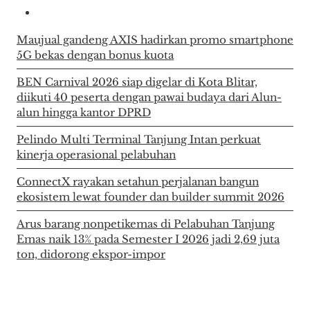
Maujual gandeng AXIS hadirkan promo smartphone
5G bekas dengan bonus kuota
BEN Carnival 2026 siap digelar di Kota Blitar,
diikuti 40 peserta dengan pawai budaya dari Alun-
alun hingga kantor DPRD
Pelindo Multi Terminal Tanjung Intan perkuat
kinerja operasional pelabuhan
ConnectX rayakan setahun perjalanan bangun
ekosistem lewat founder dan builder summit 2026
Arus barang nonpetikemas di Pelabuhan Tanjung
Emas naik 13% pada Semester I 2026 jadi 2,69 juta
ton, didorong ekspor-impor