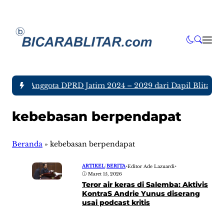
a tujuh Anggota DPRD Jatim 2024 – 2029 dari Dapil Blitar da
kebebasan berpendapat
Beranda
»
kebebasan berpendapat
ARTIKEL
|
BERITA
•
Editor Ade Lazuardi
•
Maret 15, 2026
Teror air keras di Salemba: Aktivis
KontraS Andrie Yunus diserang
usai podcast kritis