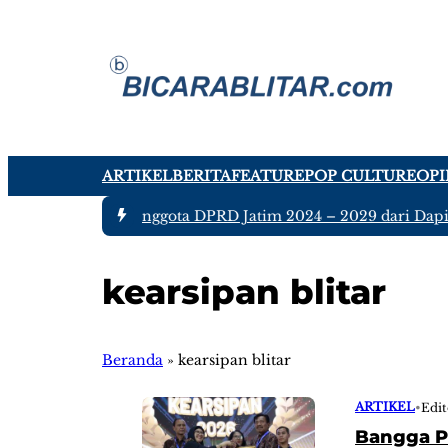
ARTIKEL
BERITA
FEATURE
POP CULTURE
OPI
#1 -
Ada tujuh Anggota DPRD Jatim 2024 – 2029 dari Dapil 
kearsipan blitar
Beranda
»
kearsipan blitar
ARTIKEL
•
Edit
Bangga Pe