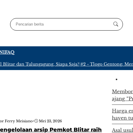
NI
FAQ
Blitar dan Tulungagung, Siapa Saja?
|
#2 -
Tlogo Gentong: Meny
Membong
ajang “P
Harga em
haven t
or Ferry Meisiano
•
Mei 23, 2026
ngelolaan arsip Pemkot Blitar raih
Asal usu