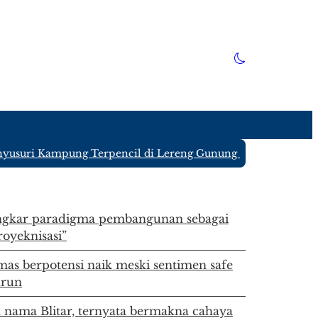
usuri Kampung Terpencil di Lereng Gunung Kawi Blitar yang
kar paradigma pembangunan sebagai
royeknisasi”
as berpotensi naik meski sentimen safe
urun
l nama Blitar, ternyata bermakna cahaya