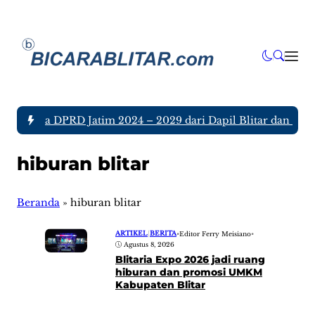
h Anggota DPRD Jatim 2024 – 2029 dari Dapil Blitar dan Tulu
hiburan blitar
Beranda
»
hiburan blitar
ARTIKEL
|
BERITA
•
Editor Ferry Meisiano
•
Agustus 8, 2026
Blitaria Expo 2026 jadi ruang
hiburan dan promosi UMKM
Kabupaten Blitar