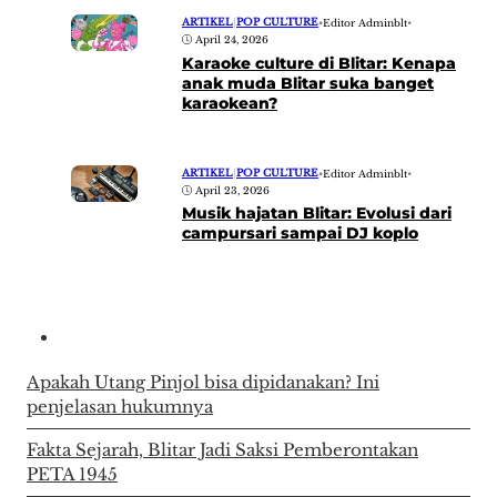
ARTIKEL
|
POP CULTURE
•
Editor Adminblt
•
April 24, 2026
Karaoke culture di Blitar: Kenapa
anak muda Blitar suka banget
karaokean?
ARTIKEL
|
POP CULTURE
•
Editor Adminblt
•
April 23, 2026
Musik hajatan Blitar: Evolusi dari
campursari sampai DJ koplo
Apakah Utang Pinjol bisa dipidanakan? Ini
penjelasan hukumnya
Fakta Sejarah, Blitar Jadi Saksi Pemberontakan
PETA 1945