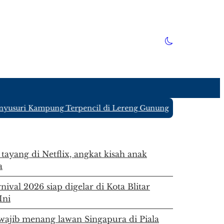
usuri Kampung Terpencil di Lereng Gunung Kawi Blitar yang
 tayang di Netflix, angkat kisah anak
a
ival 2026 siap digelar di Kota Blitar
Ini
ajib menang lawan Singapura di Piala