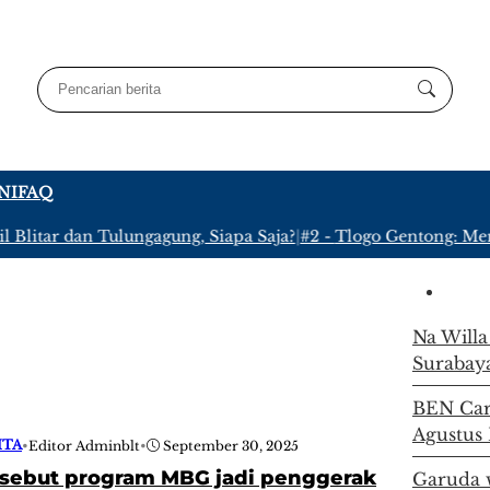
NI
FAQ
Blitar dan Tulungagung, Siapa Saja?
|
#2 -
Tlogo Gentong: Meny
Na Willa
Surabay
BEN Carn
Agustus 
ITA
•
Editor Adminblt
•
September 30, 2025
sebut program MBG jadi penggerak
Garuda w