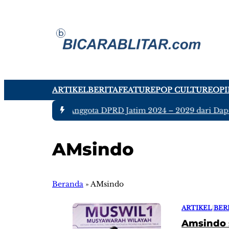
ARTIKEL
BERITA
FEATURE
POP CULTURE
OPI
#1 -
Ada tujuh Anggota DPRD Jatim 2024 – 2029 dari Dapil 
AMsindo
Beranda
»
AMsindo
ARTIKEL
|
BER
Amsindo 