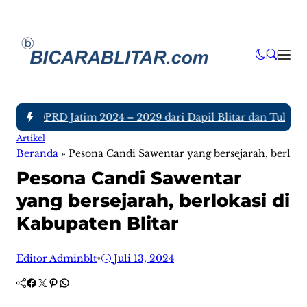
ggota DPRD Jatim 2024 – 2029 dari Dapil Blitar dan Tulungagu
Artikel
Beranda
»
Pesona Candi Sawentar yang bersejarah, berloka
Pesona Candi Sawentar
yang bersejarah, berlokasi di
Kabupaten Blitar
Editor Adminblt
•
Juli 13, 2024
Facebook
Twitter
Pinterest
WhatsApp