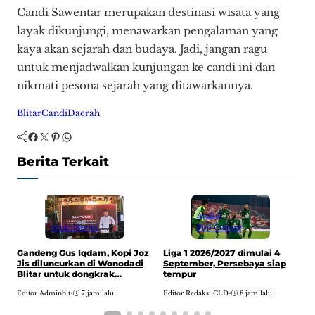
Candi Sawentar merupakan destinasi wisata yang
layak dikunjungi, menawarkan pengalaman yang
kaya akan sejarah dan budaya. Jadi, jangan ragu
untuk menjadwalkan kunjungan ke candi ini dan
nikmati pesona sejarah yang ditawarkannya.
Blitar
Candi
Daerah
Facebook
Twitter
Pinterest
WhatsApp
Berita Terkait
Artikel
Pop Culture
Artikel
Berita
Liga 1 2026/2027 dimulai 4
Gandeng Gus Iqdam, Kopi Joz
N
September, Persebaya siap
Jis diluncurkan di Wonodadi
w
tempur
Blitar untuk dongkrak
E
ekonomi lokal
Editor Redaksi CLD
•
8 jam lalu
Editor Adminblt
•
7 jam lalu