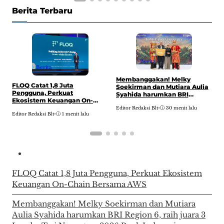
Berita Terbaru
Berita
Berita
S
Membanggakan! Melky
K
FLOQ Catat 1,8 Juta
Soekirman dan Mutiara Aulia
N
Pengguna, Perkuat
Syahida harumkan BRI
Ekosistem Keuangan On-
Region 6, raih juara 3 Lomba
E
Chain Bersama AWS
Editor Redaksi Blt
•
30 menit lalu
Tari Nusantara 2026 Bank
Editor Redaksi Blt
•
1 menit lalu
Indonesia
FLOQ Catat 1,8 Juta Pengguna, Perkuat Ekosistem
Keuangan On-Chain Bersama AWS
Membanggakan! Melky Soekirman dan Mutiara
Aulia Syahida harumkan BRI Region 6, raih juara 3