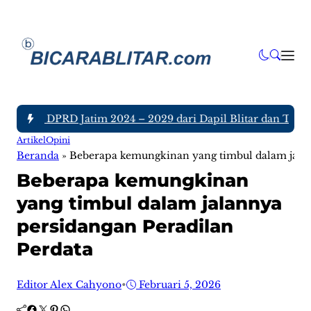
nggota DPRD Jatim 2024 – 2029 dari Dapil Blitar dan Tulunga
Artikel
Opini
Beranda
»
Beberapa kemungkinan yang timbul dalam jalan
Beberapa kemungkinan
yang timbul dalam jalannya
persidangan Peradilan
Perdata
Editor Alex Cahyono
•
Februari 5, 2026
Facebook
Twitter
Pinterest
WhatsApp