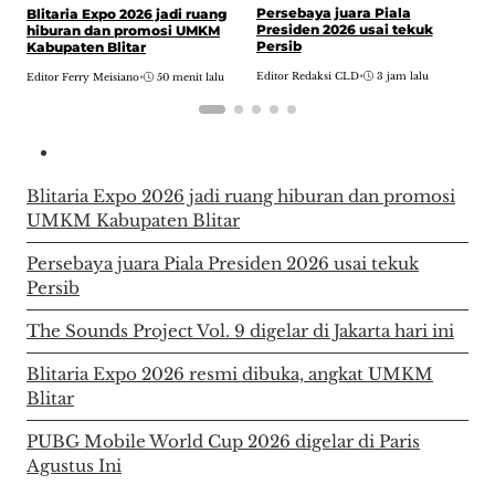
T
Persebaya juara Piala
Blitaria Expo 2026 jadi ruang
d
Presiden 2026 usai tekuk
hiburan dan promosi UMKM
Persib
Kabupaten Blitar
E
Editor Redaksi CLD
•
3 jam lalu
Editor Ferry Meisiano
•
50 menit lalu
Blitaria Expo 2026 jadi ruang hiburan dan promosi
UMKM Kabupaten Blitar
Persebaya juara Piala Presiden 2026 usai tekuk
Persib
The Sounds Project Vol. 9 digelar di Jakarta hari ini
Blitaria Expo 2026 resmi dibuka, angkat UMKM
Blitar
PUBG Mobile World Cup 2026 digelar di Paris
Agustus Ini