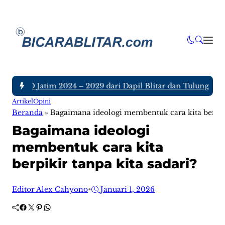
a DPRD Jatim 2024 – 2029 dari Dapil Blitar dan Tulungagung, 
Artikel
Opini
Beranda
»
Bagaimana ideologi membentuk cara kita berpiki
Bagaimana ideologi
membentuk cara kita
berpikir tanpa kita sadari?
Editor Alex Cahyono
•
Januari 1, 2026
Facebook
Twitter
Pinterest
WhatsApp