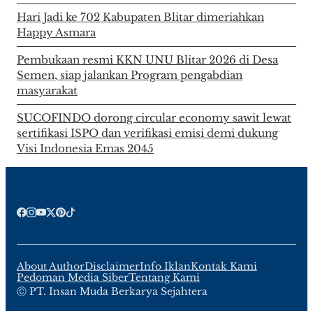
Hari Jadi ke 702 Kabupaten Blitar dimeriahkan
Happy Asmara
Pembukaan resmi KKN UNU Blitar 2026 di Desa
Semen, siap jalankan Program pengabdian
masyarakat
SUCOFINDO dorong circular economy sawit lewat
sertifikasi ISPO dan verifikasi emisi demi dukung
Visi Indonesia Emas 2045
About Author
Disclaimer
Info Iklan
Kontak Kami
Pedoman Media Siber
Tentang Kami
Ⓒ PT. Insan Muda Berkarya Sejahtera