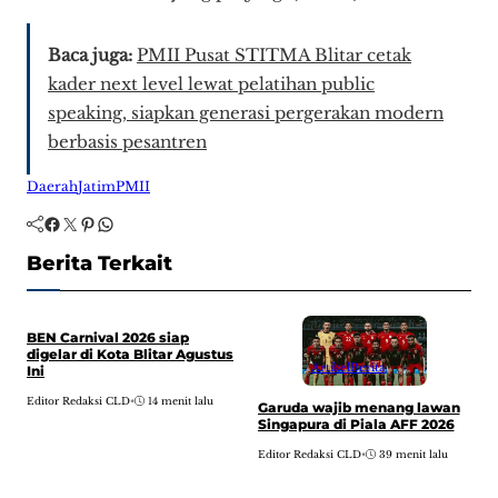
Baca juga:
PMII Pusat STITMA Blitar cetak
kader next level lewat pelatihan public
speaking, siapkan generasi pergerakan modern
berbasis pesantren
Daerah
Jatim
PMII
Facebook
Twitter
Pinterest
WhatsApp
Berita Terkait
BEN Carnival 2026 siap
digelar di Kota Blitar Agustus
Artikel
Berita
Ini
Editor Redaksi CLD
•
14 menit lalu
Garuda wajib menang lawan
H
Singapura di Piala AFF 2026
B
A
Editor Redaksi CLD
•
39 menit lalu
E