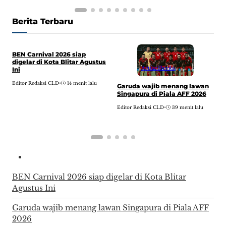
Berita Terbaru
BEN Carnival 2026 siap
digelar di Kota Blitar Agustus
Artikel
Berita
Ini
Editor Redaksi CLD
•
14 menit lalu
Garuda wajib menang lawan
H
Singapura di Piala AFF 2026
B
A
Editor Redaksi CLD
•
39 menit lalu
E
BEN Carnival 2026 siap digelar di Kota Blitar
Agustus Ini
Garuda wajib menang lawan Singapura di Piala AFF
2026