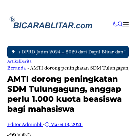
Anggota DPRD Jatim 2024 – 2029 dari Dapil Blitar dan Tulung
Artikel
Berita
Beranda
»
AMTI dorong peningkatan SDM Tulungagung, ang
AMTI dorong peningkatan
SDM Tulungagung, anggap
perlu 1.000 kuota beasiswa
bagi mahasiswa
Editor Adminblt
•
Maret 18, 2026
Facebook
Twitter
Pinterest
WhatsApp