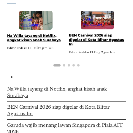
Artikel
Artikel
Pop Culture
Pop Culture
BEN Carnival 2026 siap
G
Na Willa tayang di Netflix,
digelar di Kota Blitar Agustus
S
angkat kisah anak Surabaya
Ini
E
Editor Redaksi CLD
•
2 jam lalu
Editor Redaksi CLD
•
2 jam lalu
Na Willa tayang di Netflix, angkat kisah anak
Surabaya
BEN Carnival 2026 siap digelar di Kota Blitar
Agustus Ini
Garuda wajib menang lawan Singapura di Piala AFF
2026