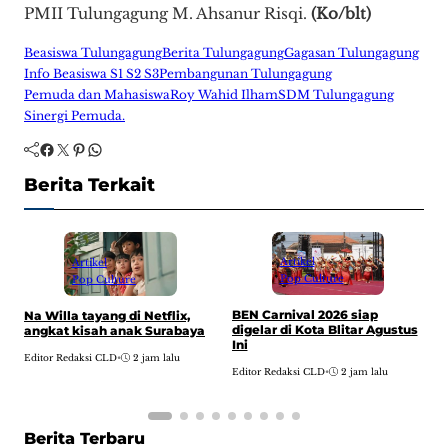
PMII Tulungagung M. Ahsanur Risqi.
(Ko/blt)
Beasiswa Tulungagung
Berita Tulungagung
Gagasan Tulungagung
Info Beasiswa S1 S2 S3
Pembangunan Tulungagung
Pemuda dan Mahasiswa
Roy Wahid Ilham
SDM Tulungagung
Sinergi Pemuda.
Facebook
Twitter
Pinterest
WhatsApp
Berita Terkait
Artikel
Artikel
Pop Culture
Pop Culture
BEN Carnival 2026 siap
G
Na Willa tayang di Netflix,
digelar di Kota Blitar Agustus
S
angkat kisah anak Surabaya
Ini
E
Editor Redaksi CLD
•
2 jam lalu
Editor Redaksi CLD
•
2 jam lalu
Berita Terbaru