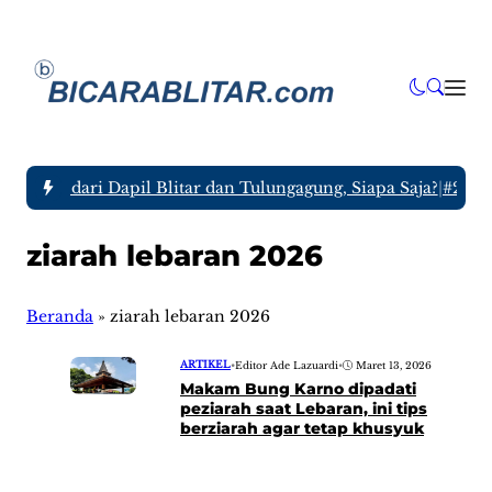
– 2029 dari Dapil Blitar dan Tulungagung, Siapa Saja?
|
#2 -
Tl
ziarah lebaran 2026
Beranda
»
ziarah lebaran 2026
ARTIKEL
•
Editor Ade Lazuardi
•
Maret 13, 2026
Makam Bung Karno dipadati
peziarah saat Lebaran, ini tips
berziarah agar tetap khusyuk