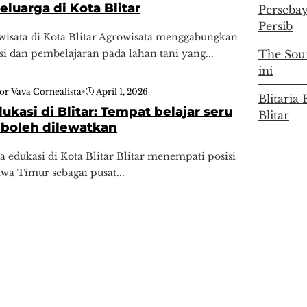
eluarga di Kota Blitar
Persebay
Persib
isata di Kota Blitar Agrowisata menggabungkan
si dan pembelajaran pada lahan tani yang...
The Soun
ini
or Vava Cornealista
•
April 1, 2026
Blitari
ukasi di Blitar: Tempat belajar seru
Blitar
 boleh dilewatkan
ta edukasi di Kota Blitar Blitar menempati posisi
Jawa Timur sebagai pusat...