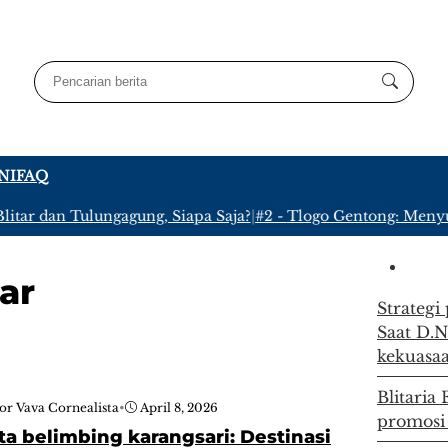
NI
FAQ
itar dan Tulungagung, Siapa Saja?
|
#2 -
Tlogo Gentong: Menyus
ar
Strategi
Saat D.N
kekuasa
Blitaria
or Vava Cornealista
•
April 8, 2026
promosi
a belimbing karangsari: Destinasi