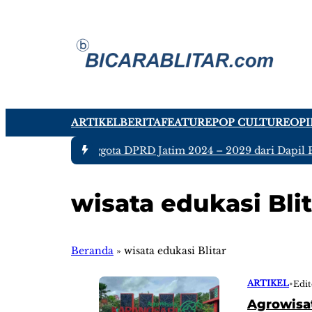
ARTIKEL
BERITA
FEATURE
POP CULTURE
OPI
#1 -
Ada tujuh Anggota DPRD Jatim 2024 – 2029 dari Dapil Bl
wisata edukasi Blit
Beranda
»
wisata edukasi Blitar
ARTIKEL
•
Edit
Agrowisat