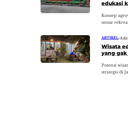
edukasi k
Konsep agrow
unsur rekrea
ARTIKEL
•
Edit
Wisata ed
yang gak
Potensi wisa
strategis di 