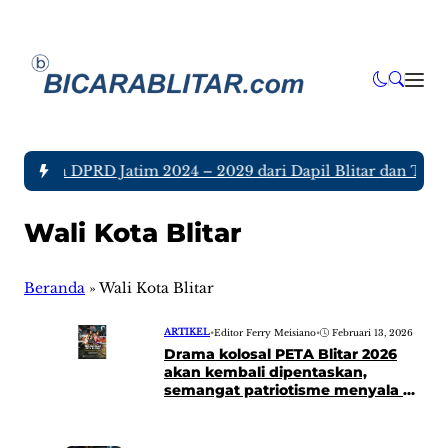
 Anggota DPRD Jatim 2024 – 2029 dari Dapil Blitar dan Tulun
Wali Kota Blitar
Beranda
»
Wali Kota Blitar
ARTIKEL
•
Editor Ferry Meisiano
•
Februari 13, 2026
Drama kolosal PETA Blitar 2026
akan kembali dipentaskan,
semangat patriotisme menyala di
Hari Cinta Tanah Air