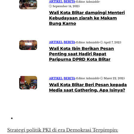
ARTIKEL
|
BERITA
•
Editor Adminblt
•
September 14, 2025
Wali Kota Blitar dampingi Menteri
Kebudayaan ziarah ke Makam
Bung Karno
ARTIKEL
|
BERITA
•
Editor Adminblt
•
April 7, 2025
Wali Kota Ibin Berikan Pesan
Penting saat Hadiri Rapat
Paripurna DPRD Kota Blitar
ARTIKEL
|
BERITA
•
Editor Adminblt
•
Maret 22, 2025
Wali Kota Blitar Beri Pesan kepada
Media saat Gathering, Apa Isinya?
Strategi politik PKI di era Demokrasi Terpimpin: