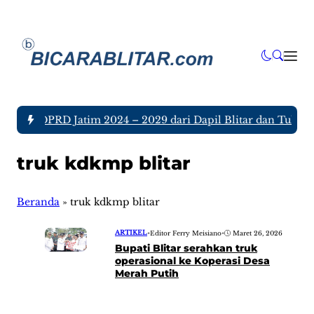
nggota DPRD Jatim 2024 – 2029 dari Dapil Blitar dan Tulunga
truk kdkmp blitar
Beranda
»
truk kdkmp blitar
ARTIKEL
•
Editor Ferry Meisiano
•
Maret 26, 2026
Bupati Blitar serahkan truk
operasional ke Koperasi Desa
Merah Putih