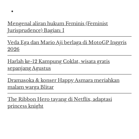
Mengenal aliran hukum Feminis (Feminist
Jurisprudence) Bagian: I
Veda Ega dan Mario Aji berlaga di MotoGP Inggris
2026
Harlah ke-12 Kampung Coklat, wisata gratis
sepanjang Agustus
Dramasoka & konser Happy Asmara meriahkan
malam warga Blitar
The Ribbon Hero tayang di Netflix, adaptasi
princess knight