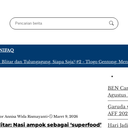
NI
FAQ
litar dan Tulungagung, Siapa Saja?
|
#2 -
Tlogo Gentong: Menyu
BEN Carn
Agustus 
Garuda w
AFF 202
or Annisa Wida Rismayanti
•
Maret 9, 2026
litar: Nasi ampok sebagai ‘superfood’
Hari Jad