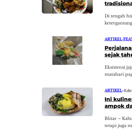
tradision
Di tengah hi
ketergantung
ARTIKEL
|
FEA
Perjalana
sejak tah
Eksistensi j
matahari pag
ARTIKEL
•
Edi
Ini kulin
ampok dan
Blitar – Kab
tetapi juga 