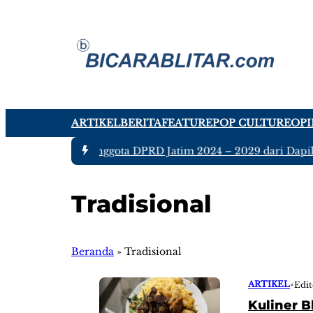
ARTIKEL
BERITA
FEATURE
POP CULTURE
OPI
#1 -
Ada tujuh Anggota DPRD Jatim 2024 – 2029 dari Dapil B
Tradisional
Beranda
»
Tradisional
ARTIKEL
•
Edit
Kuliner B