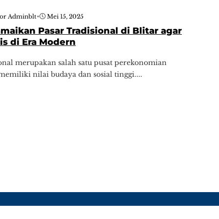
tor Adminblt
•
Mei 15, 2025
maikan Pasar Tradisional di Blitar agar
is di Era Modern
ional merupakan salah satu pusat perekonomian
emiliki nilai budaya dan sosial tinggi....