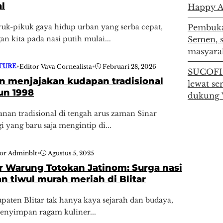
al
Happy 
ruk-pikuk gaya hidup urban yang serba cepat,
Pembuka
an kita pada nasi putih mulai...
Semen, 
masyara
TURE
•
Editor Vava Cornealista
•
Februari 28, 2026
SUCOFIN
n menjajakan kudapan tradisional
lewat se
un 1998
dukung 
ajanan tradisional di tengah arus zaman Sinar
i yang baru saja mengintip di...
tor Adminblt
•
Agustus 5, 2025
er Warung Totokan Jatinom: Surga nasi
 tiwul murah meriah di Blitar
upaten Blitar tak hanya kaya sejarah dan budaya,
menyimpan ragam kuliner...