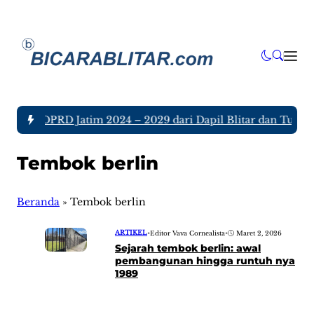
Anggota DPRD Jatim 2024 – 2029 dari Dapil Blitar dan Tulunga
Tembok berlin
Beranda
»
Tembok berlin
ARTIKEL
•
Editor Vava Cornealista
•
Maret 2, 2026
Sejarah tembok berlin: awal
pembangunan hingga runtuh nya
1989