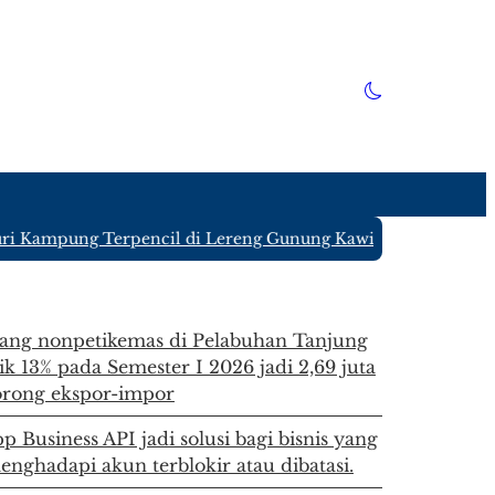
 Kampung Terpencil di Lereng Gunung Kawi Blitar yang Hany
rang nonpetikemas di Pelabuhan Tanjung
k 13% pada Semester I 2026 jadi 2,69 juta
orong ekspor-impor
 Business API jadi solusi bagi bisnis yang
enghadapi akun terblokir atau dibatasi.