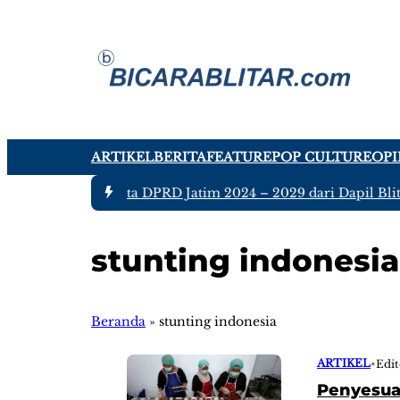
ARTIKEL
BERITA
FEATURE
POP CULTURE
OPI
 -
Ada tujuh Anggota DPRD Jatim 2024 – 2029 dari Dapil Blita
stunting indonesia
Beranda
»
stunting indonesia
ARTIKEL
•
Edit
Penyesuai