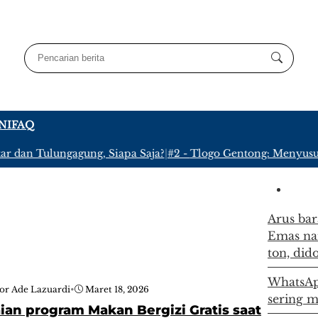
NI
FAQ
r dan Tulungagung, Siapa Saja?
|
#2 -
Tlogo Gentong: Menyusuri
Arus ba
Emas nai
ton, did
WhatsApp
or Ade Lazuardi
•
Maret 18, 2026
sering m
an program Makan Bergizi Gratis saat