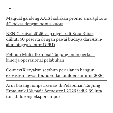
Maujual gandeng AXIS hadirkan promo smartphone
5G bekas dengan bonus kuota
BEN Carnival 2026 siap digelar di Kota Blitar,
diikuti 40 peserta dengan pawai budaya dari Alun-
alun hingga kantor DPRD
Pelindo Multi Terminal Tanjung Intan perkuat
kinerja operasional pelabuhan
ConnectX rayakan setahun perjalanan bangun
ekosistem lewat founder dan builder summit 2026
Arus barang nonpetikemas di Pelabuhan Tanjung
Emas naik 13% pada Semester I 2026 jadi 2,69 juta
ton, didorong ekspor-impor