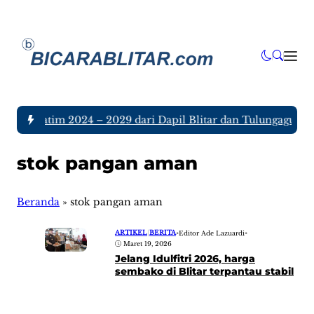
 DPRD Jatim 2024 – 2029 dari Dapil Blitar dan Tulungagung, S
stok pangan aman
Beranda
»
stok pangan aman
ARTIKEL
|
BERITA
•
Editor Ade Lazuardi
•
Maret 19, 2026
Jelang Idulfitri 2026, harga
sembako di Blitar terpantau stabil