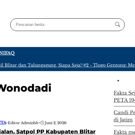
NI
FAQ
Blitar dan Tulungagung, Siapa Saja?
|
#2 -
Tlogo Gentong: Meny
Wonodadi
Fakta Se
PETA 19
Candi Pe
di Jatim
ITA
•
Editor Adminblt
•
Juni 2, 2026
jalan, Satpol PP Kabupaten Blitar
Fakta m