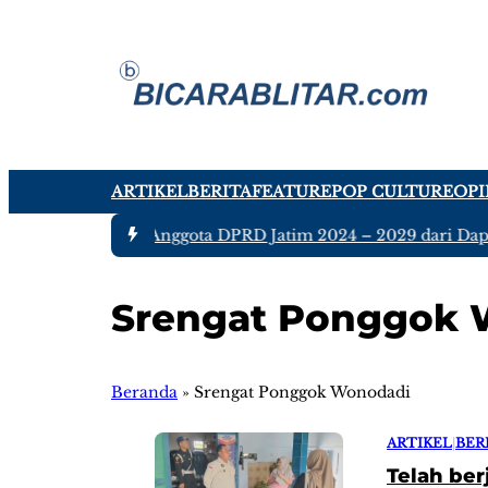
ARTIKEL
BERITA
FEATURE
POP CULTURE
OPI
#1 -
Ada tujuh Anggota DPRD Jatim 2024 – 2029 dari Dapil 
Srengat Ponggok 
Beranda
»
Srengat Ponggok Wonodadi
ARTIKEL
|
BER
Telah ber