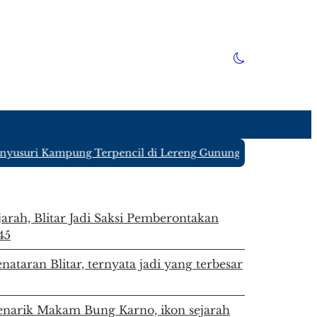
usuri Kampung Terpencil di Lereng Gunung Kawi Blitar yang
jarah, Blitar Jadi Saksi Pemberontakan
45
nataran Blitar, ternyata jadi yang terbesar
enarik Makam Bung Karno, ikon sejarah