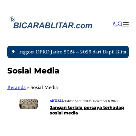
a tujuh Anggota DPRD Jatim 2024 – 2029 dari Dapil Blitar dan
Sosial Media
Beranda
»
Sosial Media
ARTIKEL
•
Editor Adminblt
•
Desember 8, 2022
Jangan terlalu percaya terhadap
sosial media