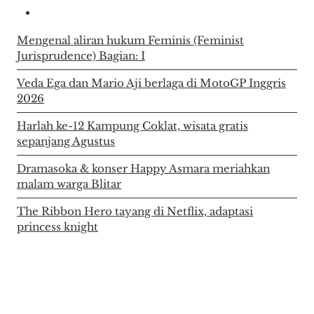
Mengenal aliran hukum Feminis (Feminist
Jurisprudence) Bagian: I
Veda Ega dan Mario Aji berlaga di MotoGP Inggris
2026
Harlah ke-12 Kampung Coklat, wisata gratis
sepanjang Agustus
Dramasoka & konser Happy Asmara meriahkan
malam warga Blitar
The Ribbon Hero tayang di Netflix, adaptasi
princess knight