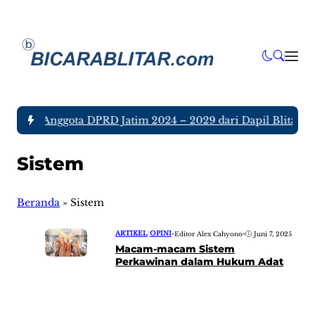
a tujuh Anggota DPRD Jatim 2024 – 2029 dari Dapil Blitar da
Sistem
Beranda
»
Sistem
ARTIKEL
|
OPINI
•
Editor Alex Cahyono
•
Juni 7, 2025
Macam-macam Sistem
Perkawinan dalam Hukum Adat