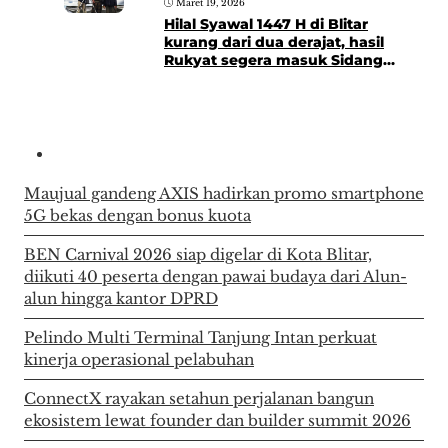
Maret 19, 2026
Hilal Syawal 1447 H di Blitar
kurang dari dua derajat, hasil
Rukyat segera masuk Sidang
Isbat
Maujual gandeng AXIS hadirkan promo smartphone
5G bekas dengan bonus kuota
BEN Carnival 2026 siap digelar di Kota Blitar,
diikuti 40 peserta dengan pawai budaya dari Alun-
alun hingga kantor DPRD
Pelindo Multi Terminal Tanjung Intan perkuat
kinerja operasional pelabuhan
ConnectX rayakan setahun perjalanan bangun
ekosistem lewat founder dan builder summit 2026