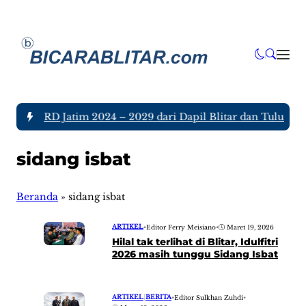
gota DPRD Jatim 2024 – 2029 dari Dapil Blitar dan Tulungagu
sidang isbat
Beranda
»
sidang isbat
ARTIKEL
•
Editor Ferry Meisiano
•
Maret 19, 2026
Hilal tak terlihat di Blitar, Idulfitri
2026 masih tunggu Sidang Isbat
ARTIKEL
|
BERITA
•
Editor Sulkhan Zuhdi
•