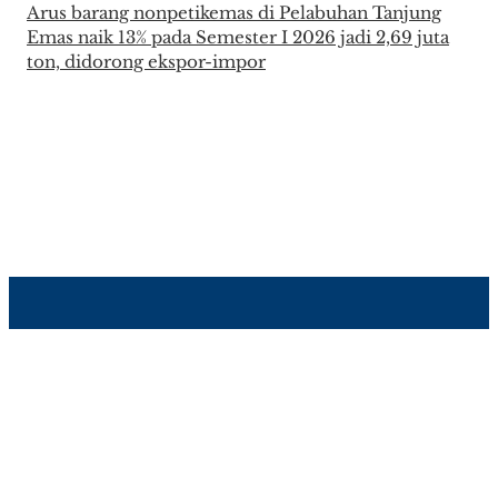
Arus barang nonpetikemas di Pelabuhan Tanjung
Emas naik 13% pada Semester I 2026 jadi 2,69 juta
ton, didorong ekspor-impor
About Author
Disclaimer
Info Iklan
Kontak Kami
Pedoman Media Siber
Tentang Kami
Ⓒ PT. Insan Muda Berkarya Sejahtera