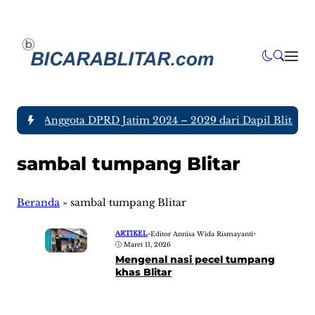
da tujuh Anggota DPRD Jatim 2024 – 2029 dari Dapil Blitar da
sambal tumpang Blitar
Beranda
»
sambal tumpang Blitar
ARTIKEL
•
Editor Annisa Wida Rismayanti
•
Maret 11, 2026
Mengenal nasi pecel tumpang
khas Blitar