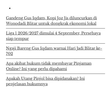
Gandeng Gus Iqdam, Kopi Joz Jis diluncurkan di
Wonodadi Blitar untuk dongkrak ekonomi lokal
Liga 1 2026/2027 dimulai 4 September, Persebaya
siap tempur
Ngaji Bareng Gus Iqdam warnai Hari Jadi Blitar ke-
702
Apa akibat hukum tidak membayar Pinjaman
Online? Ini yang perlu dipahami
Apakah Utang Pinjol bisa dipidanakan? Ini
penjelasan hukumnya