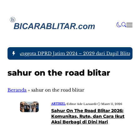
a tujuh Anggota DPRD Jatim 2024 – 2029 dari Dapil Blitar da
sahur on the road blitar
Beranda
»
sahur on the road blitar
ARTIKEL
•
Editor Ade Lazuardi
•
Maret 11, 2026
Sahur On The Road Blitar 2026:
Komunitas, Rute, dan Cara Ikut
Aksi Berbagi di Dini Hari