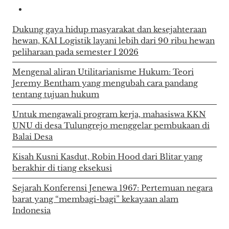
Dukung gaya hidup masyarakat dan kesejahteraan
hewan, KAI Logistik layani lebih dari 90 ribu hewan
peliharaan pada semester I 2026
Mengenal aliran Utilitarianisme Hukum: Teori
Jeremy Bentham yang mengubah cara pandang
tentang tujuan hukum
Untuk mengawali program kerja, mahasiswa KKN
UNU di desa Tulungrejo menggelar pembukaan di
Balai Desa
Kisah Kusni Kasdut, Robin Hood dari Blitar yang
berakhir di tiang eksekusi
Sejarah Konferensi Jenewa 1967: Pertemuan negara
barat yang “membagi-bagi” kekayaan alam
Indonesia