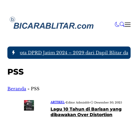
juh Anggota DPRD Jatim 2024 – 2029 dari Dapil Blitar dan Tu
PSS
Beranda
»
PSS
ARTIKEL
•
Editor Adminblt
•
Desember 30, 2025
Lagu 10 Tahun di Barisan yang
dibawakan Over Distortion