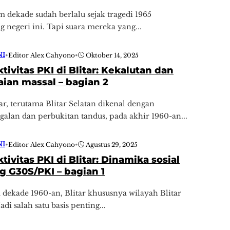
dekade sudah berlalu sejak tragedi 1965
negeri ini. Tapi suara mereka yang...
NI
•
Editor Alex Cahyono
•
Oktober 14, 2025
ktivitas PKI di Blitar: Kekalutan dan
ian massal – bagian 2
ar, terutama Blitar Selatan dikenal dengan
alan dan perbukitan tandus, pada akhir 1960-an...
NI
•
Editor Alex Cahyono
•
Agustus 29, 2025
tivitas PKI di Blitar: Dinamika sosial
 G30S/PKI – bagian 1
a dekade 1960-an, Blitar khususnya wilayah Blitar
di salah satu basis penting...