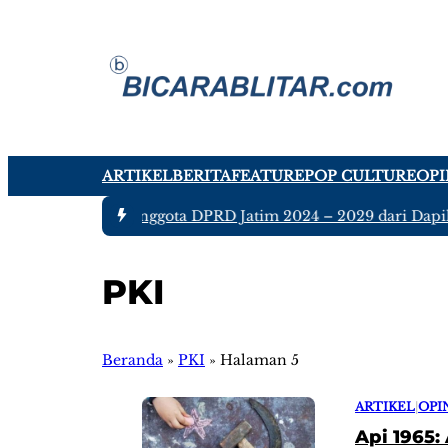
ARTIKEL
BERITA
FEATURE
POP CULTURE
OPI
#1 -
Ada tujuh Anggota DPRD Jatim 2024 – 2029 dari Dapil Bl
PKI
Beranda
»
PKI
»
Halaman 5
ARTIKEL
|
OPI
Api 1965: