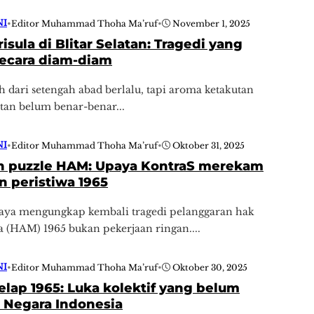
NI
•
Editor Muhammad Thoha Ma’ruf
•
November 1, 2025
risula di Blitar Selatan: Tragedi yang
secara diam-diam
ih dari setengah abad berlalu, tapi aroma ketakutan
atan belum benar-benar...
NI
•
Editor Muhammad Thoha Ma’ruf
•
Oktober 31, 2025
 puzzle HAM: Upaya KontraS merekam
 peristiwa 1965
paya mengungkap kembali tragedi pelanggaran hak
a (HAM) 1965 bukan pekerjaan ringan....
NI
•
Editor Muhammad Thoha Ma’ruf
•
Oktober 30, 2025
elap 1965: Luka kolektif yang belum
i Negara Indonesia