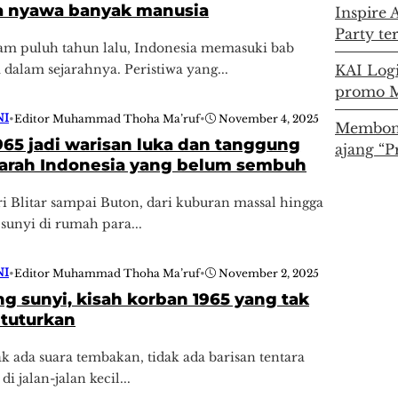
a nyawa banyak manusia
Inspire 
Party te
am puluh tahun lalu, Indonesia memasuki bab
 dalam sejarahnya. Peristiwa yang...
KAI Logi
promo M
NI
•
Editor Muhammad Thoha Ma’ruf
•
November 4, 2025
Membong
965 jadi warisan luka dan tanggung
ajang “P
jarah Indonesia yang belum sembuh
ri Blitar sampai Buton, dari kuburan massal hingga
sunyi di rumah para...
NI
•
Editor Muhammad Thoha Ma’ruf
•
November 2, 2025
g sunyi, kisah korban 1965 yang tak
ituturkan
k ada suara tembakan, tidak ada barisan tentara
di jalan-jalan kecil...