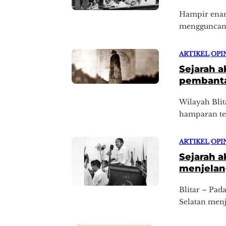
Hampir enam 
mengguncang 
ARTIKEL
|
OPI
Sejarah a
pembanta
Wilayah Blit
hamparan teg
ARTIKEL
|
OPI
Sejarah ak
menjelang
Blitar – Pad
Selatan menja