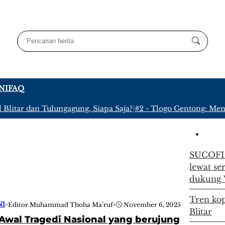
NI
FAQ
itar dan Tulungagung, Siapa Saja?
|
#2 -
Tlogo Gentong: Menyus
SUCOFIN
lewat se
dukung 
Tren kop
NI
•
Editor Muhammad Thoha Ma’ruf
•
November 6, 2025
Blitar
 Awal Tragedi Nasional yang berujung