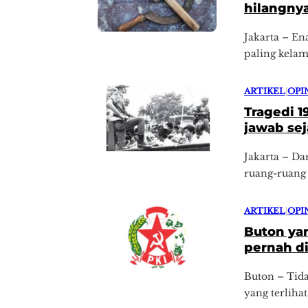
hilangny
Jakarta – En
paling kelam
ARTIKEL
|
OPI
Tragedi 1
jawab se
Jakarta – Da
ruang-ruang 
ARTIKEL
|
OPI
Buton yan
pernah d
Buton – Tida
yang terlihat 