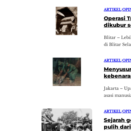
ARTIKEL
|
OPI
Operasi T
dikubur 
Blitar – Leb
di Blitar Sel
ARTIKEL
|
OPI
Menyusun
kebenaran
Jakarta – U
asasi manusi
ARTIKEL
|
OPI
Sejarah g
pulih dar