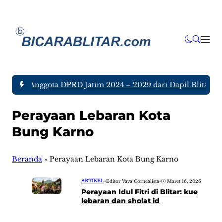
a tujuh Anggota DPRD Jatim 2024 – 2029 dari Dapil Blitar da
Perayaan Lebaran Kota
Bung Karno
Beranda
»
Perayaan Lebaran Kota Bung Karno
ARTIKEL
•
Editor Vava Cornealista
•
Maret 16, 2026
Perayaan Idul Fitri di Blitar: kue
lebaran dan sholat id