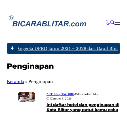
a tujuh Anggota DPRD Jatim 2024 – 2029 dari Dapil Blitar da
Penginapan
Beranda
»
Penginapan
ARTIKEL
|
FEATURE
•
Editor Adminblt
•
Oktober 3, 2025
Ini daftar hotel dan penginapan di
Kota Blitar yang patut kamu coba