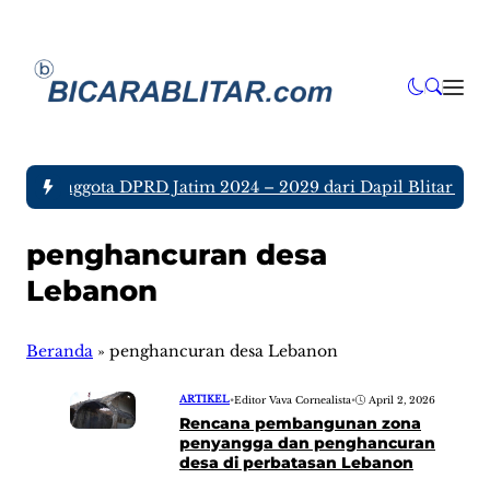
tujuh Anggota DPRD Jatim 2024 – 2029 dari Dapil Blitar dan 
penghancuran desa
Lebanon
Beranda
»
penghancuran desa Lebanon
ARTIKEL
•
Editor Vava Cornealista
•
April 2, 2026
Rencana pembangunan zona
penyangga dan penghancuran
desa di perbatasan Lebanon