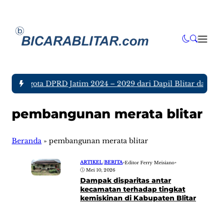
juh Anggota DPRD Jatim 2024 – 2029 dari Dapil Blitar dan Tu
pembangunan merata blitar
Beranda
»
pembangunan merata blitar
ARTIKEL
|
BERITA
•
Editor Ferry Meisiano
•
Mei 10, 2026
Dampak disparitas antar
kecamatan terhadap tingkat
kemiskinan di Kabupaten Blitar