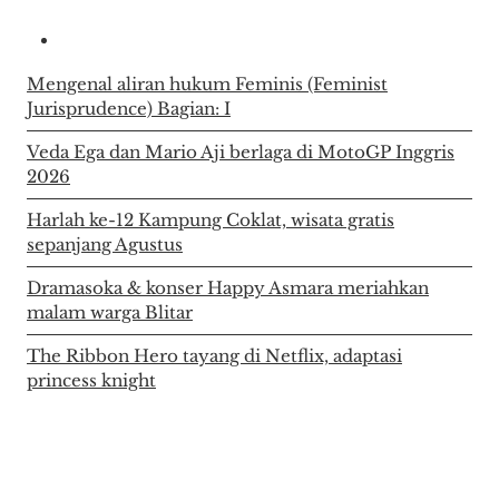
Mengenal aliran hukum Feminis (Feminist
Jurisprudence) Bagian: I
Veda Ega dan Mario Aji berlaga di MotoGP Inggris
2026
Harlah ke-12 Kampung Coklat, wisata gratis
sepanjang Agustus
Dramasoka & konser Happy Asmara meriahkan
malam warga Blitar
The Ribbon Hero tayang di Netflix, adaptasi
princess knight