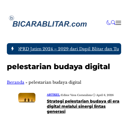
nggota DPRD Jatim 2024 – 2029 dari Dapil Blitar dan Tulunga
pelestarian budaya digital
Beranda
»
pelestarian budaya digital
ARTIKEL
•
Editor Vava Cornealista
•
April 6, 2026
Strategi pelestarian budaya di era
digital melalui sinergi lintas
generasi