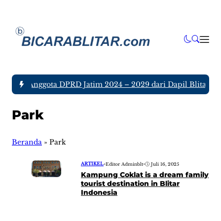
a tujuh Anggota DPRD Jatim 2024 – 2029 dari Dapil Blitar da
Park
Beranda
»
Park
ARTIKEL
•
Editor Adminblt
•
Juli 16, 2025
Kampung Coklat is a dream family
tourist destination in Blitar
Indonesia