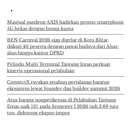
Maujual gandeng AXIS hadirkan promo smartphone
5G bekas dengan bonus kuota
BEN Carnival 2026 siap digelar di Kota Blitar,
diikuti 40 peserta dengan pawai budaya dari Alun-
alun hingga kantor DPRD
Pelindo Multi Terminal Tanjung Intan perkuat
kinerja operasional pelabuhan
ConnectX rayakan setahun perjalanan bangun
ekosistem lewat founder dan builder summit 2026
Arus barang nonpetikemas di Pelabuhan Tanjung
Emas naik 13% pada Semester I 2026 jadi 2,69 juta
ton, didorong ekspor-impor