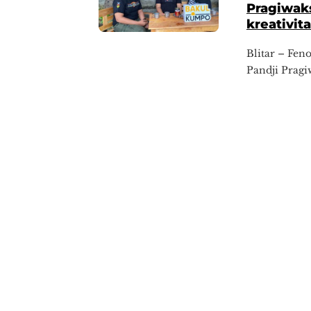
Pragiwaks
kreativit
Blitar – ​Fe
Pandji Pragi