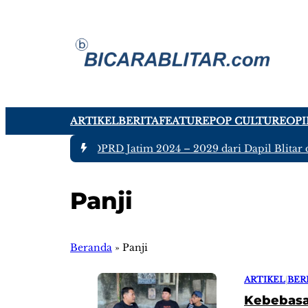
ARTIKEL
BERITA
FEATURE
POP CULTURE
OPI
a tujuh Anggota DPRD Jatim 2024 – 2029 dari Dapil Blitar da
Panji
Beranda
»
Panji
ARTIKEL
|
BER
Kebebasan