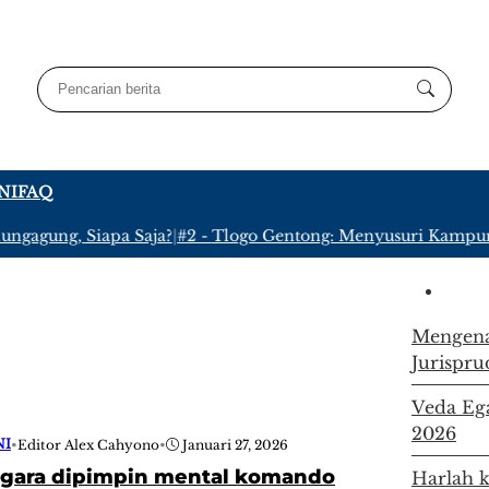
NI
FAQ
gagung, Siapa Saja?
|
#2 -
Tlogo Gentong: Menyusuri Kampung T
Mengena
Jurispru
Veda Ega
2026
NI
•
Editor Alex Cahyono
•
Januari 27, 2026
egara dipimpin mental komando
Harlah k