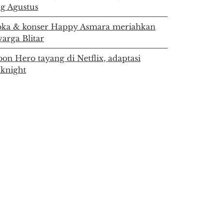
g Agustus
ka & konser Happy Asmara meriahkan
arga Blitar
on Hero tayang di Netflix, adaptasi
 knight