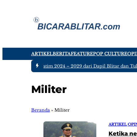
ARTIKEL
BERITA
FEATURE
POP CULTURE
OPI
h Anggota DPRD Jatim 2024 – 2029 dari Dapil Blitar dan Tulun
Militer
Beranda
»
Militer
ARTIKEL
|
OPI
Ketika n