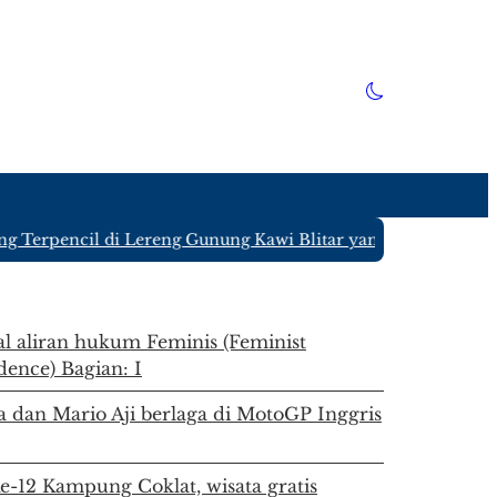
erpencil di Lereng Gunung Kawi Blitar yang Hanya Ditingga
l aliran hukum Feminis (Feminist
dence) Bagian: I
 dan Mario Aji berlaga di MotoGP Inggris
e-12 Kampung Coklat, wisata gratis