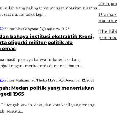
sepanjan
tu istilah yang paling tepat menggambarkan suasana
Dramaso
saat ini, itu tidak lagi...
malam w
NI
•
Editor Alex Cahyono
•
Januari 24, 2026
The Ribb
an bahaya institusi ekstraktif: Kroni,
princess
rta oligarki militer-politik ala
a emas
mua masih percaya bahwa Indonesia sedang
jadi negara meritokratis di mana jabatan...
NI
•
Editor Muhammad Thoha Ma’ruf
•
Desember 12, 2025
gah: Medan politik yang menentukan
gedi 1965
 Di tengah sawah, desa, dan kota kecil yang tenang
h, sesuatu...