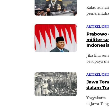
Kalau ada sa
pemerintahan 
ARTIKEL
|
OPI
Prabowo d
militer se
Indonesi
Jika kita se
berupaya men
ARTIKEL
|
OPI
Jawa Ten
dalam Tra
Yogyakarta –
di Jawa Tenga