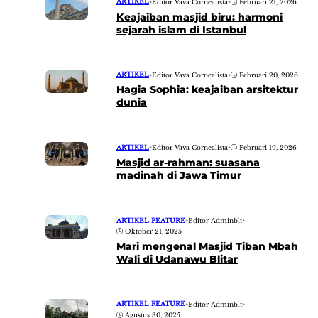
ARTIKEL
•
Editor Vava Cornealista
•
Februari 21, 2026
Keajaiban masjid biru: harmoni
sejarah islam di Istanbul
ARTIKEL
•
Editor Vava Cornealista
•
Februari 20, 2026
Hagia Sophia: keajaiban arsitektur
dunia
ARTIKEL
•
Editor Vava Cornealista
•
Februari 19, 2026
Masjid ar-rahman: suasana
madinah di Jawa Timur
ARTIKEL
|
FEATURE
•
Editor Adminblt
•
Oktober 21, 2025
Mari mengenal Masjid Tiban Mbah
Wali di Udanawu Blitar
ARTIKEL
|
FEATURE
•
Editor Adminblt
•
Agustus 30, 2025