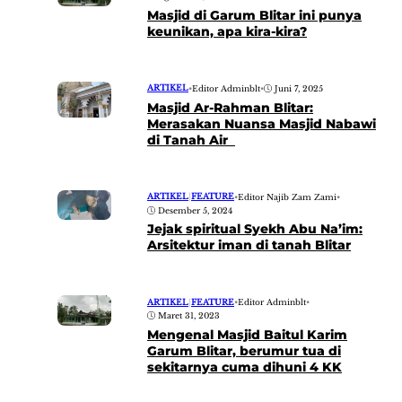
Masjid di Garum Blitar ini punya
keunikan, apa kira-kira?
ARTIKEL
•
Editor Adminblt
•
Juni 7, 2025
Masjid Ar-Rahman Blitar:
Merasakan Nuansa Masjid Nabawi
di Tanah Air
ARTIKEL
|
FEATURE
•
Editor Najib Zam Zami
•
Desember 5, 2024
Jejak spiritual Syekh Abu Na’im:
Arsitektur iman di tanah Blitar
ARTIKEL
|
FEATURE
•
Editor Adminblt
•
Maret 31, 2023
Mengenal Masjid Baitul Karim
Garum Blitar, berumur tua di
sekitarnya cuma dihuni 4 KK