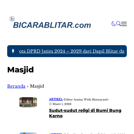
uh Anggota DPRD Jatim 2024 – 2029 dari Dapil Blitar dan Tul
Masjid
Beranda
»
Masjid
ARTIKEL
•
Editor Annisa Wida Rismayanti
•
Maret 1, 2026
Sudut-sudut religi di Bumi Bung
Karno