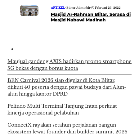
ARTIKEL
•
Editor Adminblt
•
Februari 23, 2022
Masjid Ar-Rahman Blitar, Serasa di
Masjid Nabawi Madinah
Maujual gandeng AXIS hadirkan promo smartphone
5G bekas dengan bonus kuota
BEN Carnival 2026 siap digelar di Kota Blitar,
diikuti 40 peserta dengan pawai budaya dari Alun-
alun hingga kantor DPRD
Pelindo Multi Terminal Tanjung Intan perkuat
kinerja operasional pelabuhan
ConnectX rayakan setahun perjalanan bangun
ekosistem lewat founder dan builder summit 2026