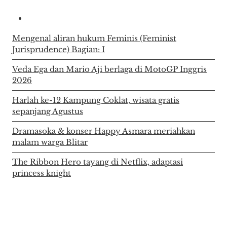
Mengenal aliran hukum Feminis (Feminist
Jurisprudence) Bagian: I
Veda Ega dan Mario Aji berlaga di MotoGP Inggris
2026
Harlah ke-12 Kampung Coklat, wisata gratis
sepanjang Agustus
Dramasoka & konser Happy Asmara meriahkan
malam warga Blitar
The Ribbon Hero tayang di Netflix, adaptasi
princess knight