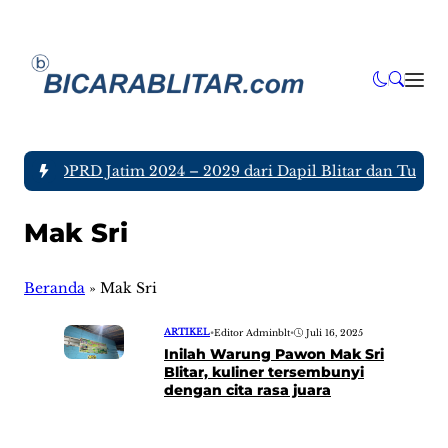
nggota DPRD Jatim 2024 – 2029 dari Dapil Blitar dan Tulunga
Mak Sri
Beranda
»
Mak Sri
ARTIKEL
•
Editor Adminblt
•
Juli 16, 2025
Inilah Warung Pawon Mak Sri
Blitar, kuliner tersembunyi
dengan cita rasa juara